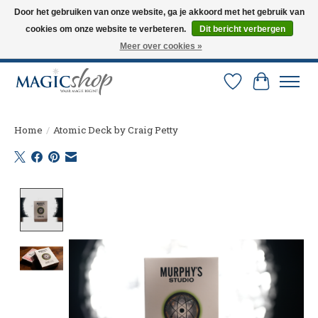
Door het gebruiken van onze website, ga je akkoord met het gebruik van
cookies om onze website te verbeteren.
Dit bericht verbergen
Altijd de nieuwste trucs op voorraad. Snelle verzending via PostNL en DHL.
Langskomen in onze winkel? Bel of mail om een afspraak te maken. 0251-
Meer over cookies »
237284
Verlanglijst
Winkelw
Home
/
Atomic Deck by Craig Petty
Product image slideshow Items