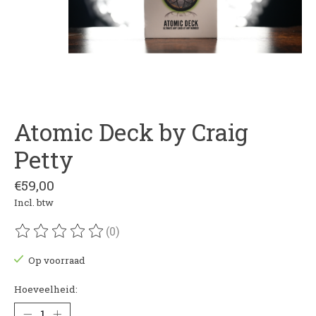
Atomic Deck by Craig
Petty
€59,00
Incl. btw
(0)
De beoordeling van dit product is
0
van de 5
Op voorraad
Hoeveelheid: