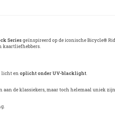
ck Series
geïnspireerd op de iconische Bicycle® Ri
n kaartliefhebbers.
k licht en
oplicht onder UV-blacklight
.
n aan de klassiekers, maar toch helemaal uniek zijn
ng.