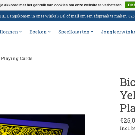
 je akkoord met het gebruik van cookies om onze website te verbeteren.
Dit 
n DHL. Langskomen in onze winkel? Bel of mail om een afspraak te maken. 02
llonnen
Boeken
Speelkaarten
Jongleerwink
 Playing Cards
Bi
Ye
Pl
€25,
Incl. 