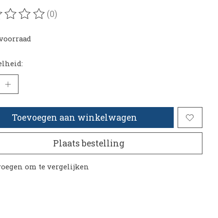
(0)
oordeling van dit product is
0
van de 5
voorraad
lheid:
Toevoegen aan winkelwagen
Plaats bestelling
oegen om te vergelijken