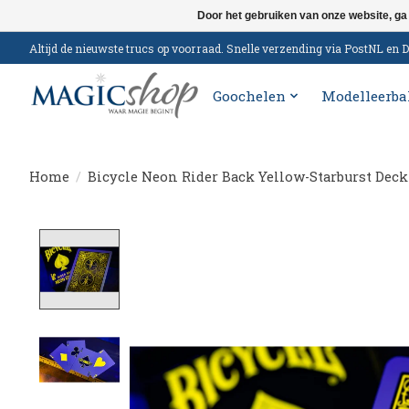
Door het gebruiken van onze website, ga
Altijd de nieuwste trucs op voorraad. Snelle verzending via PostNL e
Goochelen
Modelleerba
Home
/
Bicycle Neon Rider Back Yellow-Starburst Deck
Product image slideshow Items