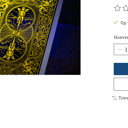
De be
Op 
Hoevee
Toev