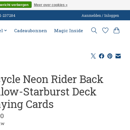
bericht verbergen
Meer over cookies »
51-237284
Aanmelden / Inloggen
el
Cadeaubonnen
Magic Inside
cycle Neon Rider Back
llow-Starburst Deck
aying Cards
00
btw