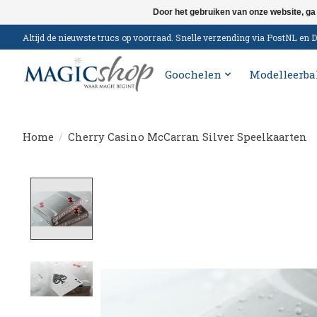
Door het gebruiken van onze website, ga
Altijd de nieuwste trucs op voorraad. Snelle verzending via PostNL e
Goochelen
Modelleerba
Home
/
Cherry Casino McCarran Silver Speelkaarten
Product image slideshow Items