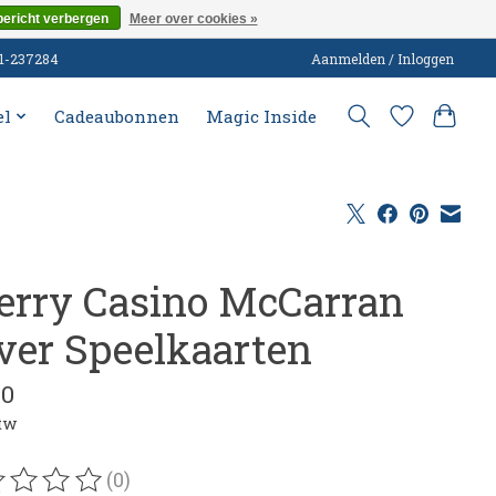
bericht verbergen
Meer over cookies »
51-237284
Aanmelden / Inloggen
el
Cadeaubonnen
Magic Inside
erry Casino McCarran
lver Speelkaarten
40
btw
(0)
oordeling van dit product is
0
van de 5