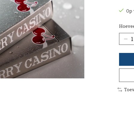
Op 
Hoevee
Toev