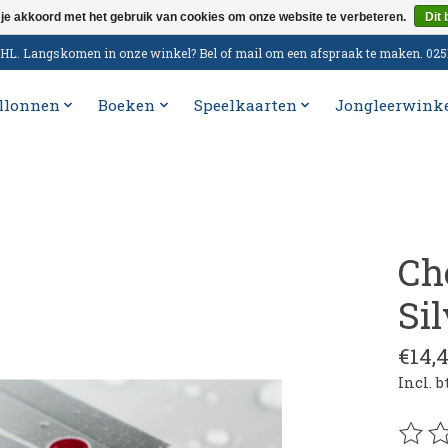
 je akkoord met het gebruik van cookies om onze website te verbeteren.
Dit 
n DHL. Langskomen in onze winkel? Bel of mail om een afspraak te maken. 02
llonnen
Boeken
Speelkaarten
Jongleerwink
Ch
Si
€14,
Incl. 
De be