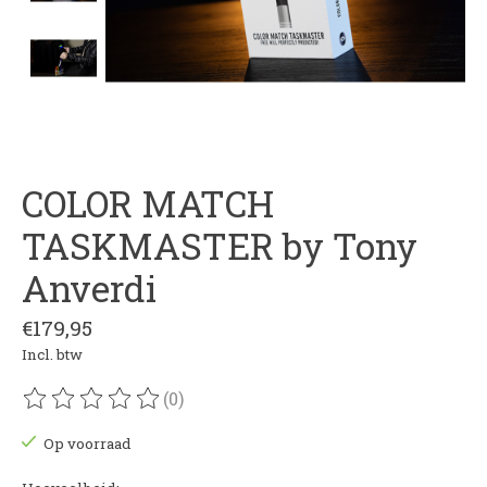
COLOR MATCH
TASKMASTER by Tony
Anverdi
€179,95
Incl. btw
(0)
De beoordeling van dit product is
0
van de 5
Op voorraad