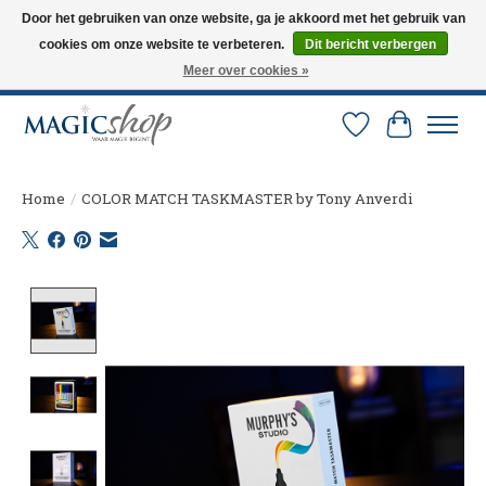
Door het gebruiken van onze website, ga je akkoord met het gebruik van
cookies om onze website te verbeteren.
Dit bericht verbergen
Altijd de nieuwste trucs op voorraad. Snelle verzending via PostNL en DHL.
Langskomen in onze winkel? Bel of mail om een afspraak te maken. 0251-
Meer over cookies »
237284
Verlanglijst
Winkelw
Home
/
COLOR MATCH TASKMASTER by Tony Anverdi
Product image slideshow Items