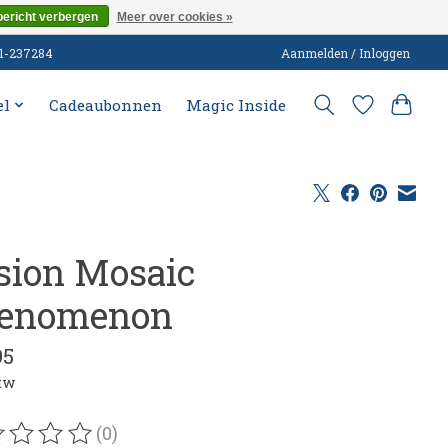
bericht verbergen
Meer over cookies »
51-237284
Aanmelden / Inloggen
el
Cadeaubonnen
Magic Inside
sion Mosaic
enomenon
95
btw
(0)
oordeling van dit product is
0
van de 5