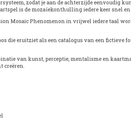
rsysteem, zodat je aan de achterzijde eenvoudig ku
artspel is de mozaïekonthulling iedere keer snel e
usion Mosaic Phenomenon in vrijwel iedere taal wo
oos die eruitziet als een catalogus van een fictieve 
atie van kunst, perceptie, mentalisme en kaartma
t creëren.
el