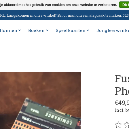
 je akkoord met het gebruik van cookies om onze website te verbeteren.
Dit 
n DHL. Langskomen in onze winkel? Bel of mail om een afspraak te maken. 02
llonnen
Boeken
Speelkaarten
Jongleerwink
Fu
Ph
€49,
Incl. 
De be