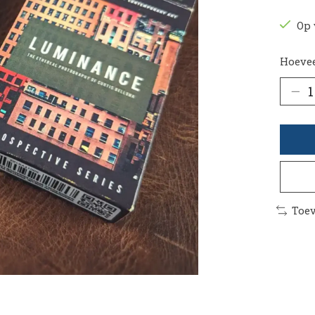
Op 
Hoevee
Toev