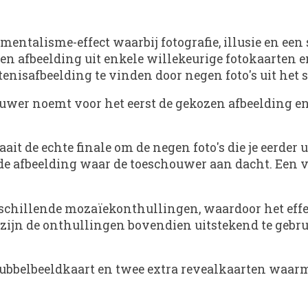
entalisme-effect waarbij fotografie, illusie en ee
een afbeelding uit enkele willekeurige fotokaarten 
enisafbeelding te vinden door negen foto's uit het spe
r noemt voor het eerst de gekozen afbeelding en de
it de echte finale om de negen foto's die je eerder
e afbeelding waar de toeschouwer aan dacht. Een v
erschillende mozaïekonthullingen, waardoor het ef
zijn de onthullingen bovendien uitstekend te gebru
ubbelbeeldkaart en twee extra revealkaarten waarme