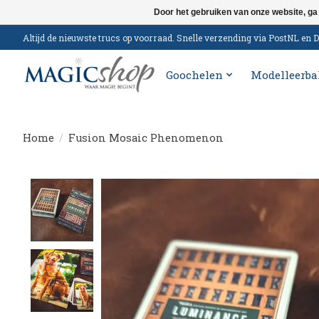
Door het gebruiken van onze website, ga
Altijd de nieuwste trucs op voorraad. Snelle verzending via PostNL e
Goochelen
Modelleerba
Home
/
Fusion Mosaic Phenomenon
Product image slideshow Items