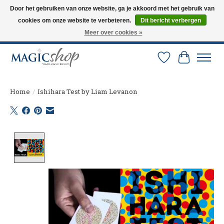
Door het gebruiken van onze website, ga je akkoord met het gebruik van
cookies om onze website te verbeteren.
Dit bericht verbergen
Altijd de nieuwste trucs op voorraad. Snelle verzending via PostNL en DHL.
Langskomen in onze winkel? Bel of mail om een afspraak te maken. 0251-
Meer over cookies »
237284
Verlanglijst
Winkelw
Home
/
Ishihara Test by Liam Levanon
Product image slideshow Items