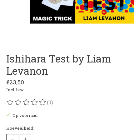
Ishihara Test by Liam
Levanon
€23,50
Incl. btw
(0)
De beoordeling van dit product is
0
van de 5
Op voorraad
Hoeveelheid: