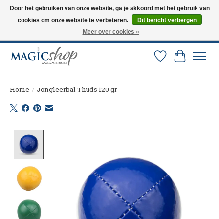
Door het gebruiken van onze website, ga je akkoord met het gebruik van
cookies om onze website te verbeteren.
Dit bericht verbergen
Altijd de nieuwste trucs op voorraad. Snelle verzending via PostNL en DHL.
Langskomen in onze winkel? Bel of mail om een afspraak te maken. 0251-
Meer over cookies »
237284
Verlanglijst
Winkelw
Home
/
Jongleerbal Thuds 120 gr
Product image slideshow Items