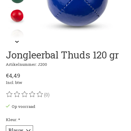
Jongleerbal Thuds 120 gr
Artikelnummer: J200
€4,49
Incl. btw
(0)
De beoordeling van dit product is
0
van de 5
Op voorraad
Kleur:
*