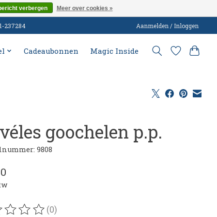
bericht verbergen
Meer over cookies »
51-237284
Aanmelden / Inloggen
el
Cadeaubonnen
Magic Inside
ivéles goochelen p.p.
lnummer: 9808
00
btw
(0)
oordeling van dit product is
0
van de 5