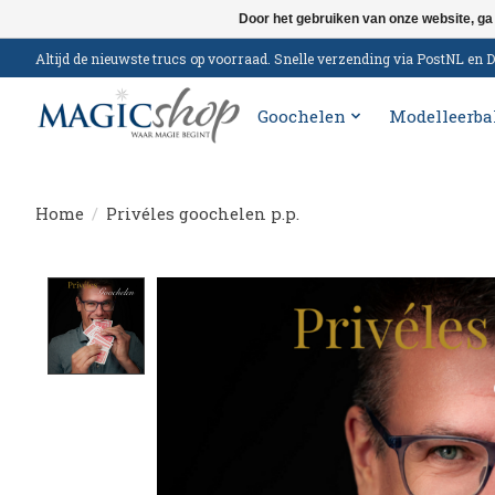
Door het gebruiken van onze website, ga
Altijd de nieuwste trucs op voorraad. Snelle verzending via PostNL e
Goochelen
Modelleerba
Home
/
Privéles goochelen p.p.
Product image slideshow Items