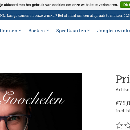
 je akkoord met het gebruik van cookies om onze website te verbeteren.
Dit 
n DHL. Langskomen in onze winkel? Bel of mail om een afspraak te maken. 02
llonnen
Boeken
Speelkaarten
Jongleerwink
Pr
Artike
€75,
Incl. 
De be