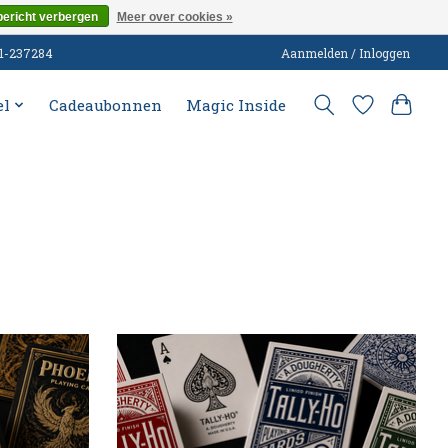
bericht verbergen
Meer over cookies »
51-237284
Aanmelden / Inloggen
el
Cadeaubonnen
Magic Inside