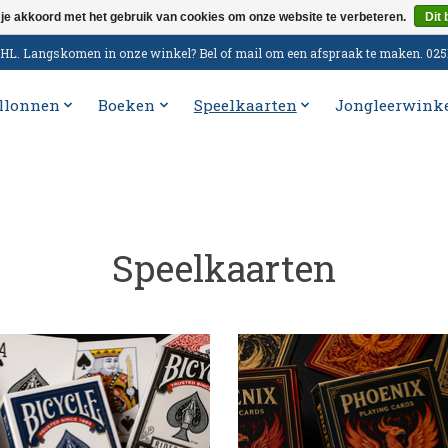
 je akkoord met het gebruik van cookies om onze website te verbeteren.
Dit 
n DHL. Langskomen in onze winkel? Bel of mail om een afspraak te maken. 02
llonnen
Boeken
Speelkaarten
Jongleerwink
Speelkaarten