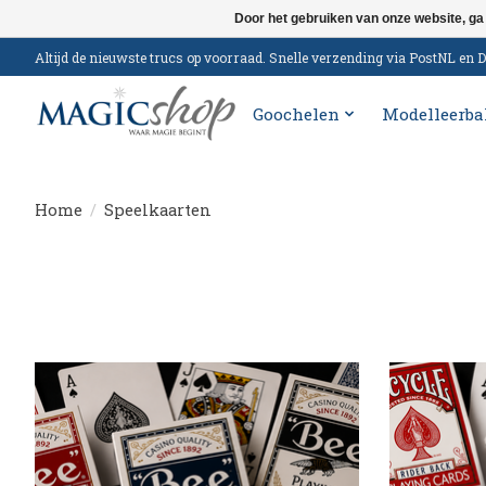
Door het gebruiken van onze website, ga
Altijd de nieuwste trucs op voorraad. Snelle verzending via PostNL e
Goochelen
Modelleerba
Home
/
Speelkaarten