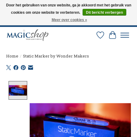
Door het gebruiken van onze website, ga je akkoord met het gebruik van
cookies om onze website te verbeteren.
Dit bericht verbergen
Altijd de nieuwste trucs op voorraad. Snelle verzending via PostNL en DHL.
Langskomen in onze winkel? Bel of mail om een afspraak te maken. 0251-
Meer over cookies »
237284
Verlanglijst
Winkelw
Home
/
Static Marker by Wonder Makers
Product image slideshow Items