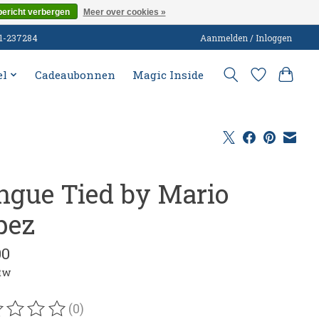
bericht verbergen
Meer over cookies »
51-237284
Aanmelden / Inloggen
el
Cadeaubonnen
Magic Inside
ngue Tied by Mario
pez
00
btw
(0)
oordeling van dit product is
0
van de 5