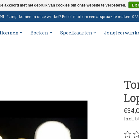
 je akkoord met het gebruik van cookies om onze website te verbeteren.
Dit 
n DHL. Langskomen in onze winkel? Bel of mail om een afspraak te maken. 02
llonnen
Boeken
Speelkaarten
Jongleerwink
To
Lo
€34,
Incl. 
De be