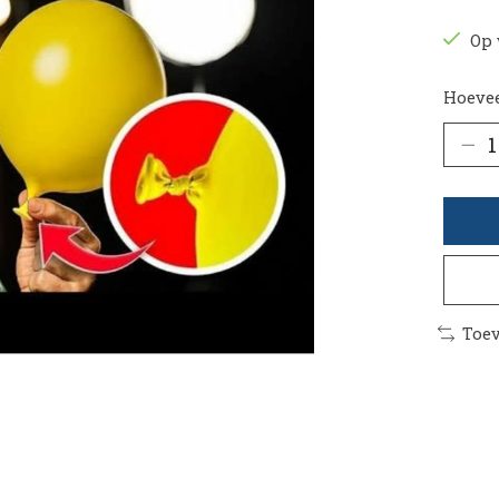
Op 
Hoevee
Toev