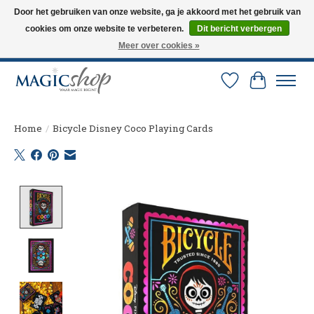
Door het gebruiken van onze website, ga je akkoord met het gebruik van
cookies om onze website te verbeteren.
Dit bericht verbergen
Altijd de nieuwste trucs op voorraad. Snelle verzending via PostNL en DHL.
Langskomen in onze winkel? Bel of mail om een afspraak te maken. 0251-
Meer over cookies »
237284
Verlanglijst
Winkelw
Home
/
Bicycle Disney Coco Playing Cards
Product image slideshow Items