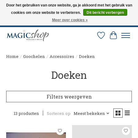
Door het gebruiken van onze website, ga je akkoord met het gebruik van
cookies om onze website te verbeteren.
Dit bericht verbergen
Altijd de nieuwste trucs op voorraad. Snelle verzending via PostNL en DHL.
Langskomen in onze winkel? Bel of mail om een afspraak te maken. 0251-
Meer over cookies »
237284
Verlanglijst
Winkelw
Home
/
Goochelen
/
Accessoires
/
Doeken
Doeken
Filters weergeven
13 producten
Sorteren op
Meest bekeken