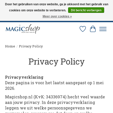
Door het gebruiken van onze website, ga je akkoord met het gebruik van
cookies om onze website te verbeteren.
Dit bericht verbergen
Altijd de nieuwste trucs op voorraad. Snelle verzending via PostNL en DHL.
Langskomen in onze winkel? Bel of mail om een afspraak te maken. 0251-
Meer over cookies »
237284
Verlanglijst
Winkelw
Home
/
Privacy Policy
Privacy Policy
Privacyverklaring
Deze pagina is voor het laatst aangepast op 1 mei
2026.
Magicshop.nl (KvK: 34336974) hecht veel waarde
aan jouw privacy. In deze privacyverklaring
leggen we uit welke persoonsgegevens we