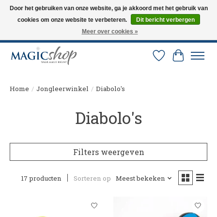
Door het gebruiken van onze website, ga je akkoord met het gebruik van
cookies om onze website te verbeteren.
Dit bericht verbergen
Altijd de nieuwste trucs op voorraad. Snelle verzending via PostNL en DHL.
Langskomen in onze winkel? Bel of mail om een afspraak te maken. 0251-
Meer over cookies »
237284
Verlanglijst
Winkelw
Home
/
Jongleerwinkel
/
Diabolo's
Diabolo's
Filters weergeven
17 producten
Sorteren op
Meest bekeken