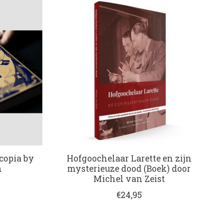
copia by
Hofgoochelaar Larette en zijn
h
mysterieuze dood (Boek) door
Michel van Zeist
€24,95