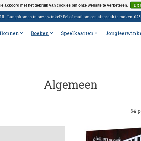
 je akkoord met het gebruik van cookies om onze website te verbeteren.
Dit 
n DHL. Langskomen in onze winkel? Bel of mail om een afspraak te maken. 02
llonnen
Boeken
Speelkaarten
Jongleerwink
Algemeen
64 