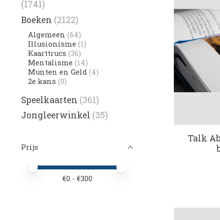
(1741)
Boeken
(2122)
Algemeen
(64)
Illusionisme
(1)
Kaarttrucs
(36)
Mentalisme
(14)
Munten en Geld
(4)
2e kans
(0)
Speelkaarten
(361)
Jongleerwinkel
(35)
Talk Ab
Prijs
Minimale prijswaarde
Price maximum value
€
0
- €
300