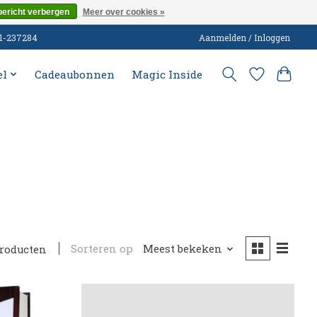
bericht verbergen
Meer over cookies »
51-237284
Aanmelden / Inloggen
el
Cadeaubonnen
Magic Inside
Sorteren op
Meest bekeken
producten