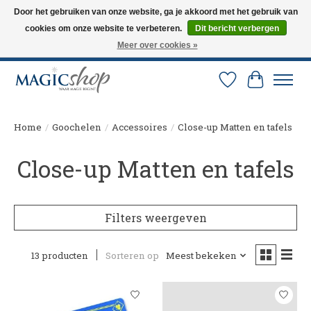
Door het gebruiken van onze website, ga je akkoord met het gebruik van
cookies om onze website te verbeteren.
Dit bericht verbergen
Altijd de nieuwste trucs op voorraad. Snelle verzending via PostNL en DHL.
Langskomen in onze winkel? Bel of mail om een afspraak te maken. 0251-
Meer over cookies »
237284
Verlanglijst
Winkelw
Home
/
Goochelen
/
Accessoires
/
Close-up Matten en tafels
Close-up Matten en tafels
Filters weergeven
13 producten
Sorteren op
Meest bekeken