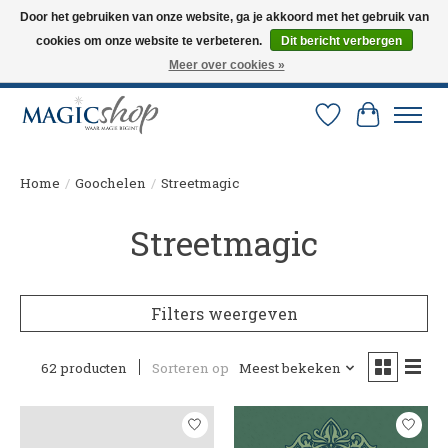
Door het gebruiken van onze website, ga je akkoord met het gebruik van
cookies om onze website te verbeteren.
Dit bericht verbergen
Altijd de nieuwste trucs op voorraad. Snelle verzending via PostNL en DHL.
Langskomen in onze winkel? Bel of mail om een afspraak te maken. 0251-
Meer over cookies »
237284
Verlanglijst
Winkelw
Home
/
Goochelen
/
Streetmagic
Streetmagic
Filters weergeven
62 producten
Sorteren op
Meest bekeken