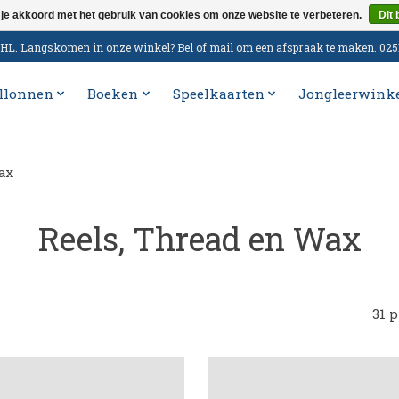
 je akkoord met het gebruik van cookies om onze website te verbeteren.
Dit 
n DHL. Langskomen in onze winkel? Bel of mail om een afspraak te maken. 02
llonnen
Boeken
Speelkaarten
Jongleerwink
ax
Reels, Thread en Wax
31 