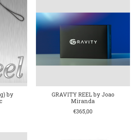
ng) by
GRAVITY REEL by Joao
c
Miranda
€365,00