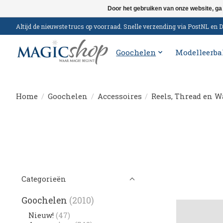
Door het gebruiken van onze website, ga
Altijd de nieuwste trucs op voorraad. Snelle verzending via PostNL e
Goochelen
Modelleerba
Home
/
Goochelen
/
Accessoires
/
Reels, Thread en W
Categorieën
Goochelen
(2010)
Nieuw!
(47)