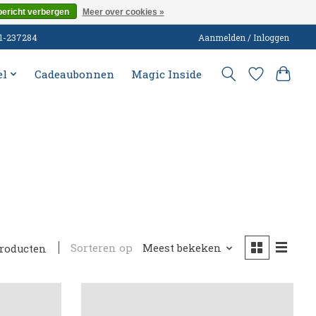
bericht verbergen
Meer over cookies »
51-237284
Aanmelden / Inloggen
el
Cadeaubonnen
Magic Inside
Sorteren op
Meest bekeken
producten