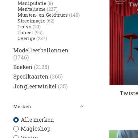
Manipulatie
(8)
Mentalisme
(227)
Munten- en Geldtrucs
(140)
Streetmagic
(62)
Tenyo
(20)
Toneel
(95)
Overige
(237)
Modelleerballonnen
(1746)
Boeken
(2128)
Speelkaarten
(365)
Jongleerwinkel
(35)
Twiste
Merken
Alle merken
Magicshop
Vectra