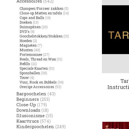
Accessoires
(542)
Changeer/Forceer zakken
(5)
Close-up Matten en tafels
(14)
Cups and Balls
(16)
Doeken
(13)
Duimspitsen
(20)
DVD's
(6)
Goochelstokken/Stokken
(15)
Hoeden
(2)
Magneten
(7)
Munten
(48)
Portemonnee
(27)
Reels, Thread en Wax
(31)
Refills
(21)
Speciale Kaarten
(51)
Sponsballen
(38)
Touw
(4)
Tar
Vuur, Rook en Bubbels
(36)
Instruct
Overige Accessoires
(53)
Bargoochelen
(43)
Beginners
(253)
Close-Up
(179)
Downloads
(18)
Illusionisme
(15)
Kaarttrucs
(574)
Kindergoochelen
(249)