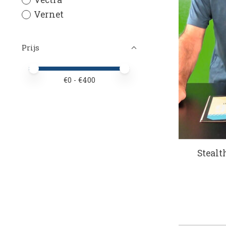
Vernet
Prijs
Minimale prijswaarde
Price maximum value
€
0
- €
400
Stealt