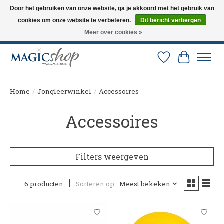
Door het gebruiken van onze website, ga je akkoord met het gebruik van
cookies om onze website te verbeteren.
Dit bericht verbergen
Altijd de nieuwste trucs op voorraad. Snelle verzending via PostNL en DHL.
Langskomen in onze winkel? Bel of mail om een afspraak te maken. 0251-
Meer over cookies »
237284
Verlanglijst
Winkelw
Home
/
Jongleerwinkel
/
Accessoires
Accessoires
Filters weergeven
6 producten
Sorteren op
Meest bekeken