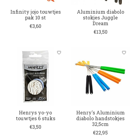
Infinity jojo touwtjes
Aluminium diabolo
pak 10 st
stokjes Juggle
Dream
€3,60
€13,50
Henrys yo-yo
Henry's Aluminium
touwtjes 6 stuks
diabolo handstokjes
32,5cm
€3,50
€22,95