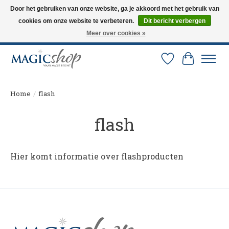
Door het gebruiken van onze website, ga je akkoord met het gebruik van
cookies om onze website te verbeteren.
Dit bericht verbergen
Altijd de nieuwste trucs op voorraad. Snelle verzending via PostNL en DHL.
Langskomen in onze winkel? Bel of mail om een afspraak te maken. 0251-
Meer over cookies »
237284
Verlanglijst
Winkelw
Home
/
flash
flash
Hier komt informatie over flashproducten