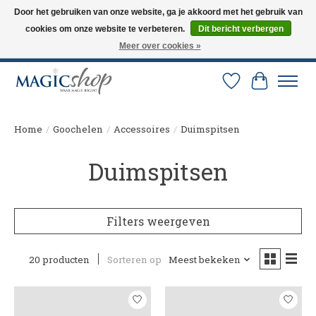
Door het gebruiken van onze website, ga je akkoord met het gebruik van
cookies om onze website te verbeteren.
Dit bericht verbergen
Altijd de nieuwste trucs op voorraad. Snelle verzending via PostNL en DHL.
Langskomen in onze winkel? Bel of mail om een afspraak te maken. 0251-
Meer over cookies »
237284
Verlanglijst
Winkelw
Home
/
Goochelen
/
Accessoires
/
Duimspitsen
Duimspitsen
Filters weergeven
20 producten
Sorteren op
Meest bekeken