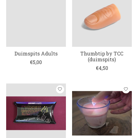
Duimspits Adults
Thumbtip by TCC
(duimspits)
€5,00
€4,50