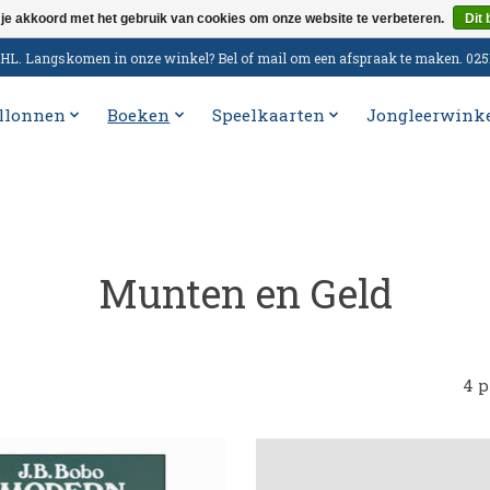
 je akkoord met het gebruik van cookies om onze website te verbeteren.
Dit 
n DHL. Langskomen in onze winkel? Bel of mail om een afspraak te maken. 02
llonnen
Boeken
Speelkaarten
Jongleerwink
Munten en Geld
4 p