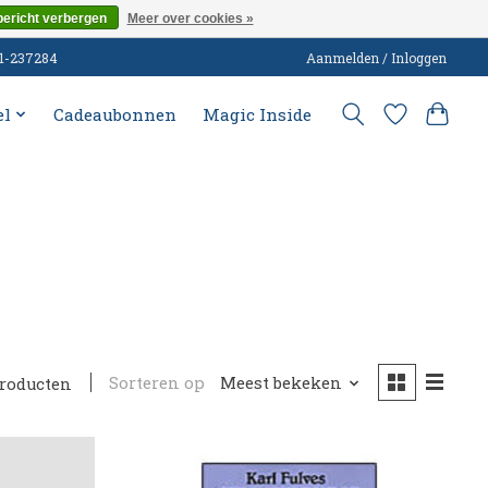
bericht verbergen
Meer over cookies »
51-237284
Aanmelden / Inloggen
el
Cadeaubonnen
Magic Inside
Sorteren op
Meest bekeken
roducten