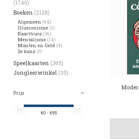
(1746)
Boeken
(2128)
Algemeen
(64)
Illusionisme
(1)
Kaarttrucs
(36)
Mentalisme
(14)
Munten en Geld
(4)
2e kans
(0)
Speelkaarten
(365)
Jongleerwinkel
(35)
Modern
Prijs
Minimale prijswaarde
Price maximum value
€
0
- €
95