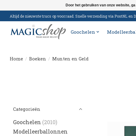
Door het gebruiken van onze website, ga
Altijd de nieuwste trucs op voorraad. Snelle verzending via PostNL e
Goochelen
Modelleerba
Home
/
Boeken
/
Munten en Geld
Categorieën
Goochelen
(2010)
Modelleerballonnen