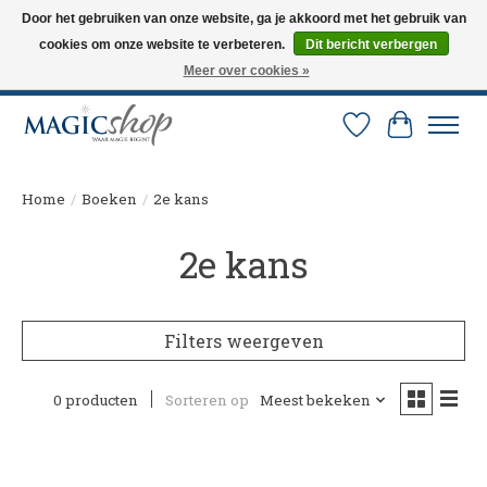
Door het gebruiken van onze website, ga je akkoord met het gebruik van
cookies om onze website te verbeteren.
Dit bericht verbergen
Altijd de nieuwste trucs op voorraad. Snelle verzending via PostNL en DHL.
Langskomen in onze winkel? Bel of mail om een afspraak te maken. 0251-
Meer over cookies »
237284
Verlanglijst
Winkelw
Home
/
Boeken
/
2e kans
2e kans
Filters weergeven
0 producten
Sorteren op
Meest bekeken