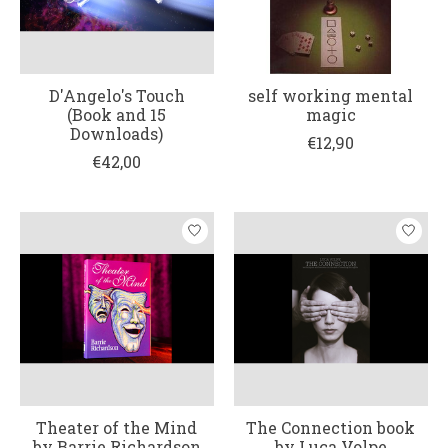
D'Angelo's Touch
self working mental
(Book and 15
magic
Downloads)
€12,90
€42,00
Theater of the Mind
The Connection book
by Barrie Richardson
by Luca Volpe