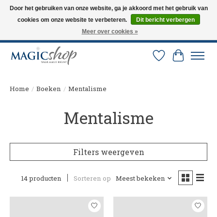
Door het gebruiken van onze website, ga je akkoord met het gebruik van
cookies om onze website te verbeteren.
Dit bericht verbergen
Altijd de nieuwste trucs op voorraad. Snelle verzending via PostNL en DHL.
Langskomen in onze winkel? Bel of mail om een afspraak te maken. 0251-
Meer over cookies »
237284
Verlanglijst
Winkelw
Home
/
Boeken
/
Mentalisme
Mentalisme
Filters weergeven
14 producten
Sorteren op
Meest bekeken