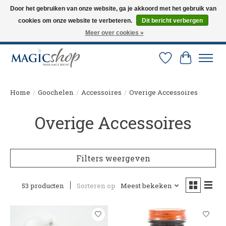
Door het gebruiken van onze website, ga je akkoord met het gebruik van
cookies om onze website te verbeteren.
Dit bericht verbergen
Altijd de nieuwste trucs op voorraad. Snelle verzending via PostNL en DHL.
Langskomen in onze winkel? Bel of mail om een afspraak te maken. 0251-
Meer over cookies »
237284
Verlanglijst
Winkelw
Home
/
Goochelen
/
Accessoires
/
Overige Accessoires
Overige Accessoires
Filters weergeven
53 producten
Sorteren op
Meest bekeken