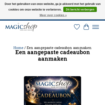
Door het gebruiken van onze website, ga je akkoord met het gebruik van
cookies om onze website te verbeteren.
Dit bericht verbergen
Altijd de nieuwste trucs op voorraad. Snelle verzending via PostNL en DHL.
Langskomen in onze winkel? Bel of mail om een afspraak te maken. 0251-
Meer over cookies »
237284
Verlanglijst
Winkelw
Home
/ Een aangepaste cadeaubon aanmaken
Een aangepaste cadeaubon
aanmaken
Jouw ontwerp