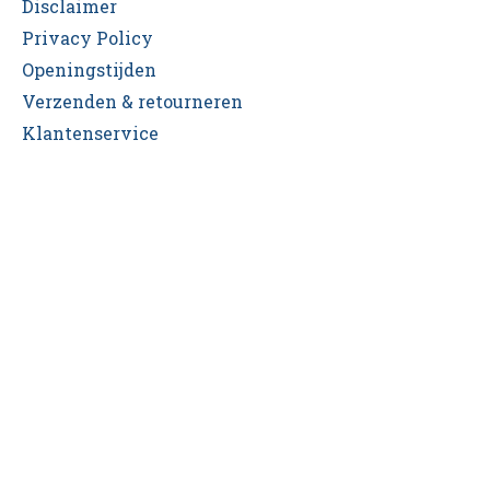
Disclaimer
Privacy Policy
Openingstijden
Verzenden & retourneren
Klantenservice
Sitemap
flash
Magisch Magazijn
Goochelwinkel Amsterdam
Nieuwe website
NMU 75-jarig jubileumfestival
Abonneer je op onze nieuwsbrief
Abonneer