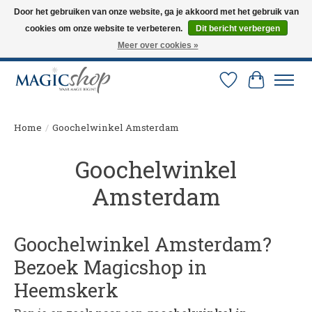
Door het gebruiken van onze website, ga je akkoord met het gebruik van
cookies om onze website te verbeteren.
Dit bericht verbergen
Altijd de nieuwste trucs op voorraad. Snelle verzending via PostNL en DHL.
Langskomen in onze winkel? Bel of mail om een afspraak te maken. 0251-
Meer over cookies »
237284
Verlanglijst
Winkelw
Home
/
Goochelwinkel Amsterdam
Goochelwinkel
Amsterdam
Goochelwinkel Amsterdam?
Bezoek Magicshop in
Heemskerk