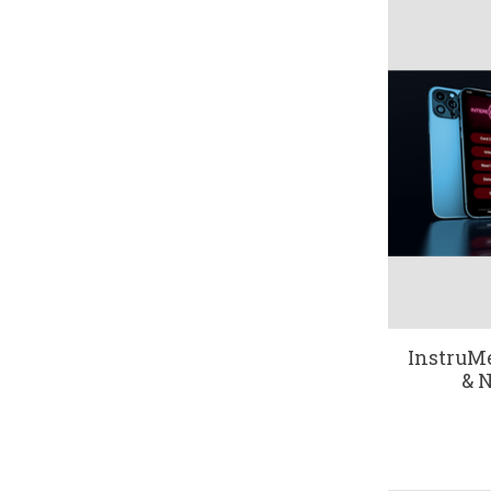
InstruM
& 