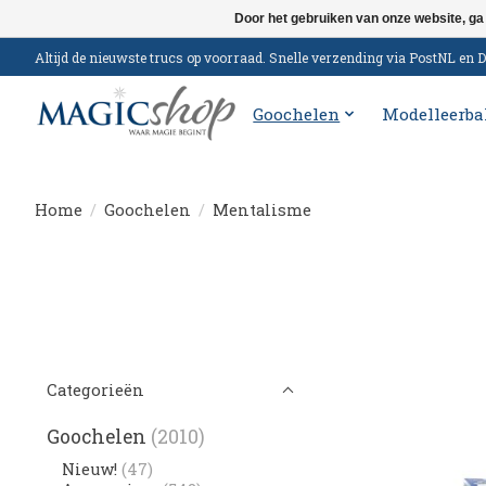
Door het gebruiken van onze website, ga
Altijd de nieuwste trucs op voorraad. Snelle verzending via PostNL e
Goochelen
Modelleerba
Home
/
Goochelen
/
Mentalisme
Categorieën
Goochelen
(2010)
Nieuw!
(47)