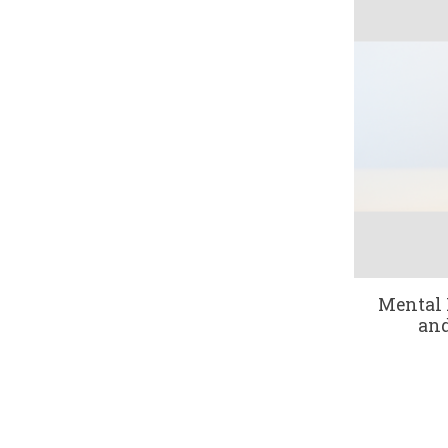
Mental 
and