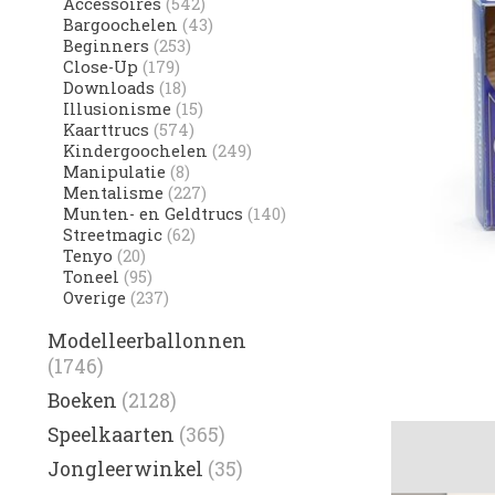
Accessoires
(542)
Bargoochelen
(43)
Beginners
(253)
Close-Up
(179)
Downloads
(18)
Illusionisme
(15)
Kaarttrucs
(574)
Kindergoochelen
(249)
Manipulatie
(8)
Mentalisme
(227)
Munten- en Geldtrucs
(140)
Streetmagic
(62)
Tenyo
(20)
Toneel
(95)
Overige
(237)
Modelleerballonnen
(1746)
Boeken
(2128)
Speelkaarten
(365)
Jongleerwinkel
(35)