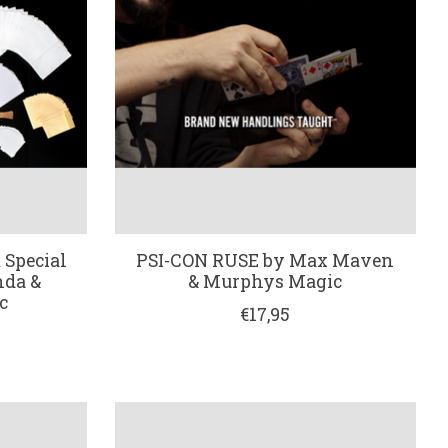
 Special
PSI-CON RUSE by Max Maven
nda &
& Murphys Magic
c
€17,95