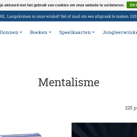
 je akkoord met het gebruik van cookies om onze website te verbeteren.
Dit 
n DHL. Langskomen in onze winkel? Bel of mail om een afspraak te maken. 02
llonnen
Boeken
Speelkaarten
Jongleerwink
Mentalisme
225 