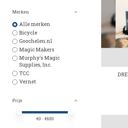
Merken
Alle merken
Bicycle
Goochelen.nl
Magic Makers
Murphy's Magic
Supplies, Inc.
TCC
DRE
Vernet
Prijs
Minimale prijswaarde
Price maximum value
€
0
- €
650