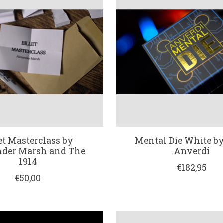
et Masterclass by
Mental Die White b
nder Marsh and The
Anverdi
1914
€182,95
€50,00