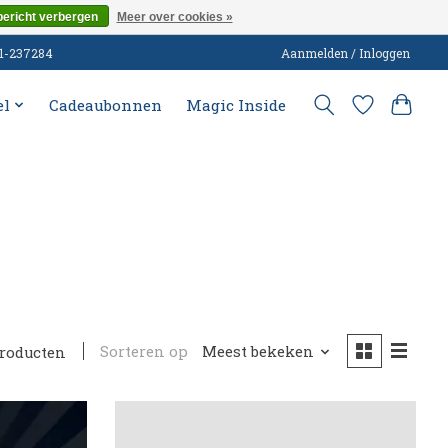
bericht verbergen
Meer over cookies »
51-237284
Aanmelden / Inloggen
el
Cadeaubonnen
Magic Inside
Sorteren op
Meest bekeken
producten