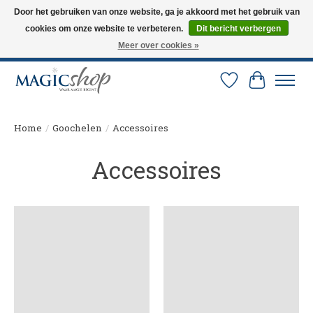
Door het gebruiken van onze website, ga je akkoord met het gebruik van
cookies om onze website te verbeteren.
Dit bericht verbergen
Altijd de nieuwste trucs op voorraad. Snelle verzending via PostNL en DHL.
Langskomen in onze winkel? Bel of mail om een afspraak te maken. 0251-
Meer over cookies »
237284
Verlanglijst
Winkelw
Home
/
Goochelen
/
Accessoires
Accessoires