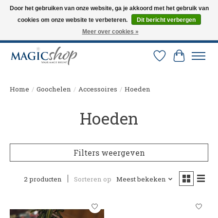
Door het gebruiken van onze website, ga je akkoord met het gebruik van
cookies om onze website te verbeteren.
Dit bericht verbergen
Altijd de nieuwste trucs op voorraad. Snelle verzending via PostNL en DHL.
Langskomen in onze winkel? Bel of mail om een afspraak te maken. 0251-
Meer over cookies »
237284
Verlanglijst
Winkelw
Home
/
Goochelen
/
Accessoires
/
Hoeden
Hoeden
Filters weergeven
2 producten
Sorteren op
Meest bekeken