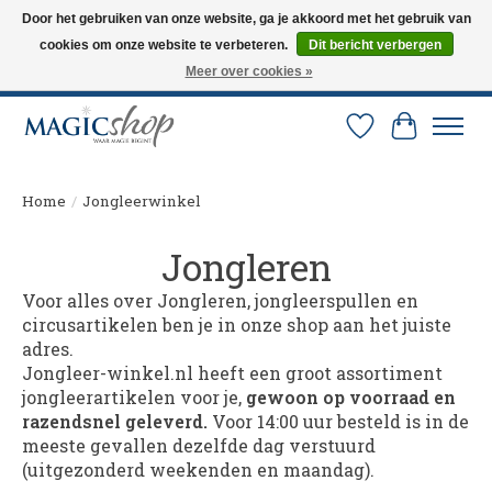
Door het gebruiken van onze website, ga je akkoord met het gebruik van
cookies om onze website te verbeteren.
Dit bericht verbergen
Altijd de nieuwste trucs op voorraad. Snelle verzending via PostNL en DHL.
Langskomen in onze winkel? Bel of mail om een afspraak te maken. 0251-
Meer over cookies »
237284
Verlanglijst
Winkelw
Home
/
Jongleerwinkel
Jongleren
Voor alles over Jongleren, jongleerspullen en
circusartikelen ben je in onze shop aan het juiste
adres.
Jongleer-winkel.nl heeft een groot assortiment
jongleerartikelen voor je,
gewoon op voorraad en
razendsnel geleverd.
Voor 14:00 uur besteld is in de
meeste gevallen dezelfde dag verstuurd
(uitgezonderd weekenden en maandag).