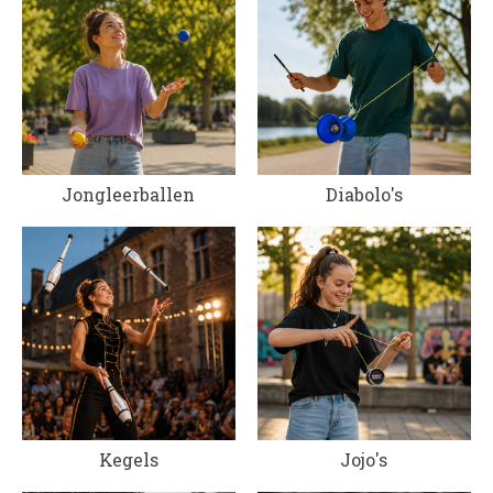
Jongleerballen
Diabolo's
Kegels
Jojo's