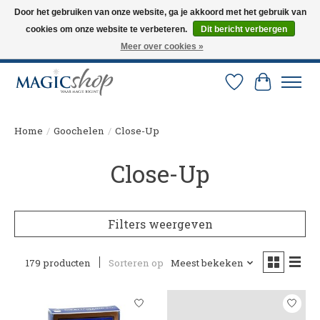
Door het gebruiken van onze website, ga je akkoord met het gebruik van
cookies om onze website te verbeteren.
Dit bericht verbergen
Altijd de nieuwste trucs op voorraad. Snelle verzending via PostNL en DHL.
Langskomen in onze winkel? Bel of mail om een afspraak te maken. 0251-
Meer over cookies »
237284
Verlanglijst
Winkelw
Home
/
Goochelen
/
Close-Up
Close-Up
Filters weergeven
179 producten
Sorteren op
Meest bekeken