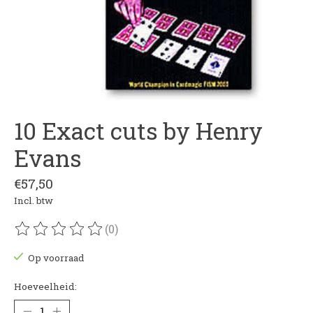
10 Exact cuts by Henry
Evans
€57,50
Incl. btw
(0)
De beoordeling van dit product is
0
van de 5
Op voorraad
Hoeveelheid: