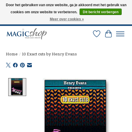
Door het gebruiken van onze website, ga je akkoord met het gebruik van
cookies om onze website te verbeteren.
Dit bericht verbergen
Altijd de nieuwste trucs op voorraad. Snelle verzending via PostNL en DHL.
Langskomen in onze winkel? Bel of mail om een afspraak te maken. 0251-
Meer over cookies »
237284
Verlanglijst
Winkelw
Home
/
10 Exact cuts by Henry Evans
Product image slideshow Items