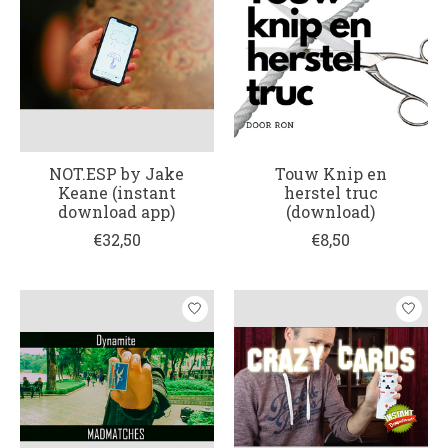
NOT.ESP by Jake
Touw Knip en
Keane (instant
herstel truc
download app)
(download)
€32,50
€8,50