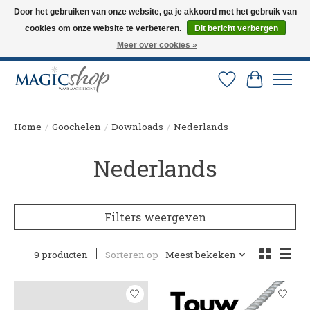
Door het gebruiken van onze website, ga je akkoord met het gebruik van
cookies om onze website te verbeteren.
Dit bericht verbergen
Altijd de nieuwste trucs op voorraad. Snelle verzending via PostNL en DHL.
Langskomen in onze winkel? Bel of mail om een afspraak te maken. 0251-
Meer over cookies »
237284
Verlanglijst
Winkelw
Home
/
Goochelen
/
Downloads
/
Nederlands
Nederlands
Filters weergeven
9 producten
Sorteren op
Meest bekeken