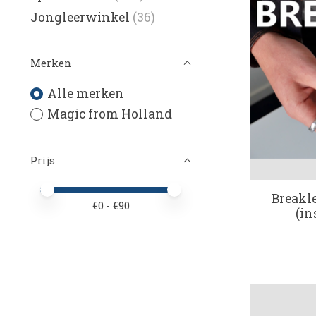
Jongleerwinkel
(36)
Merken
Alle merken
Magic from Holland
Prijs
Minimale prijswaarde
Price maximum value
Breakl
€
0
- €
90
(in