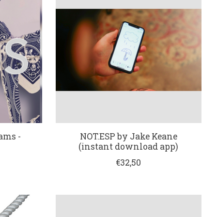
ams -
NOT.ESP by Jake Keane
(instant download app)
€32,50