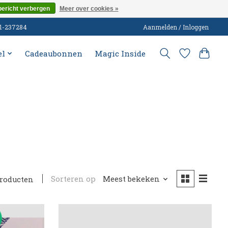
bericht verbergen
Meer over cookies »
51-237284
Aanmelden / Inloggen
el
Cadeaubonnen
Magic Inside
Sorteren op
Meest bekeken
producten