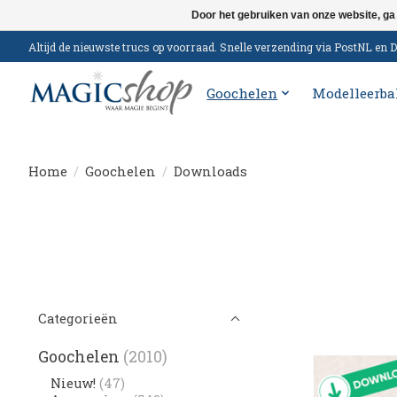
Door het gebruiken van onze website, ga
Altijd de nieuwste trucs op voorraad. Snelle verzending via PostNL e
Goochelen
Modelleerba
Home
/
Goochelen
/
Downloads
Categorieën
Goochelen
(2010)
Nieuw!
(47)