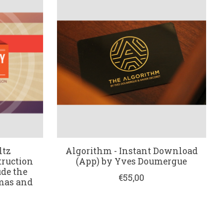
ltz
Algorithm - Instant Download
truction
(App) by Yves Doumergue
ude the
€55,00
omas and