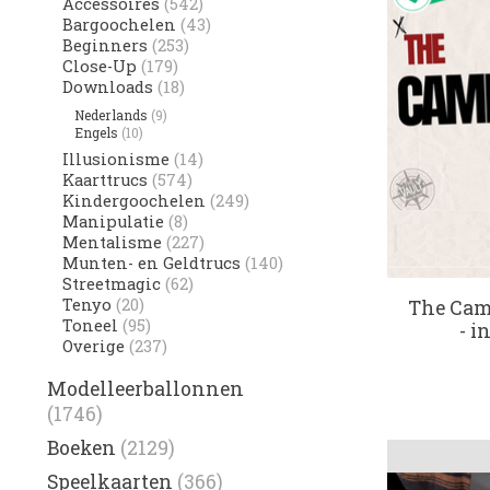
Accessoires
(542)
Bargoochelen
(43)
Beginners
(253)
Close-Up
(179)
Downloads
(18)
Nederlands
(9)
Engels
(10)
Illusionisme
(14)
Kaarttrucs
(574)
Kindergoochelen
(249)
Manipulatie
(8)
Mentalisme
(227)
Munten- en Geldtrucs
(140)
Streetmagic
(62)
Tenyo
(20)
The Cam
Toneel
(95)
- 
Overige
(237)
Modelleerballonnen
(1746)
Boeken
(2129)
Speelkaarten
(366)