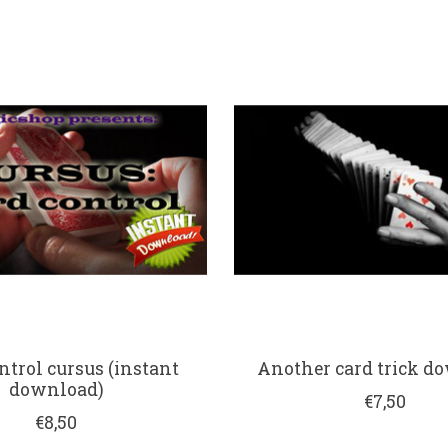
ntrol cursus (instant
Another card trick d
download)
€7,50
€8,50