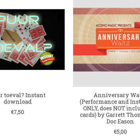
r toeval? Instant
Anniversary Wa
download
(Performance and Ins
ONLY, does NOT incl
€7,50
cards) by Garrett Th
Doc Eason
€5,00