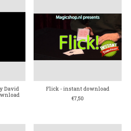
by David
Flick - instant download
ownload
€7,50