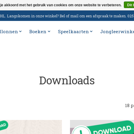
 je akkoord met het gebruik van cookies om onze website te verbeteren.
Dit 
n DHL. Langskomen in onze winkel? Bel of mail om een afspraak te maken. 02
llonnen
Boeken
Speelkaarten
Jongleerwink
Downloads
18 