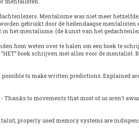
oor mentalisten.
gedachtenlezers. Mentalisme was niet meer hetzelfde,
orden gebruikt door de hedendaagse mentalisten e
nt in het mentalisme. (de kunst van het gedachtenle
enden hem weten over te halen om een boek te schri
“HET” boek schrijven met alles voor de mentalist. B
ossible to make written predictions. Explained are
g - Thanks to movements that most of us aren't awa
alist, properly used memory systems are indispens