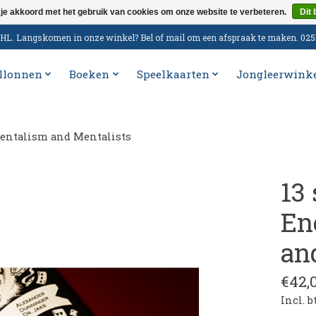
 je akkoord met het gebruik van cookies om onze website te verbeteren.
Dit 
n DHL. Langskomen in onze winkel? Bel of mail om een afspraak te maken. 02
llonnen
Boeken
Speelkaarten
Jongleerwink
Mentalism and Mentalists
13
En
an
€42,
Incl. 