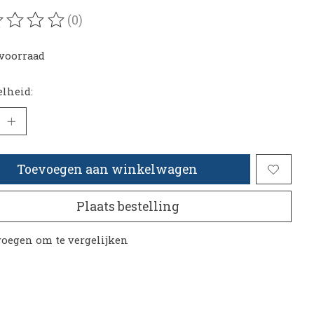
(0)
oordeling van dit product is
0
van de 5
voorraad
lheid:
Toevoegen aan winkelwagen
Plaats bestelling
oegen om te vergelijken