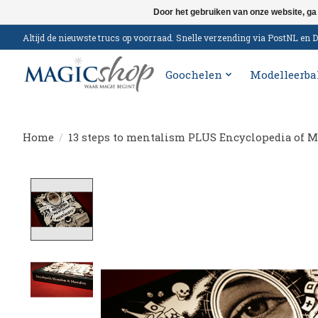
Door het gebruiken van onze website, ga
Altijd de nieuwste trucs op voorraad. Snelle verzending via PostNL e
Goochelen
Modelleerba
Home
/
13 steps to mentalism PLUS Encyclopedia of 
Product image slideshow Items