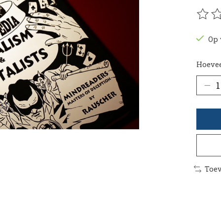
De be
Op 
Hoevee
Toev