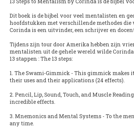
13 Steps to Mentalism by Corinda is de bijbel v
Dit boek is de bijbel voor veel mentalisten en 
hoofdstukken met verschillende methodes die w
Corinda is een uitvinder, een schrijver en doce
Tijdens zijn tour door Amerika hebben zijn vri
mentalisten uit de gehele wereld wilde Corinda 
13 stappen : The 13 steps:
1. The Swami-Gimmick - This gimmick makes it p
their uses and their applications (24 effects).
2. Pencil, Lip, Sound, Touch, and Muscle Readin
incredible effects.
3. Mnemonics and Mental Systems - To the ment
any time.