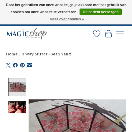
Door het gebruiken van onze website, ga je akkoord met het gebruik van
cookies om onze website te verbeteren.
Dit bericht verbergen
Altijd de nieuwste trucs op voorraad. Snelle verzending via PostNL en DHL.
Langskomen in onze winkel? Bel of mail om een afspraak te maken. 0251-
Meer over cookies »
237284
Verlanglijst
Winkelw
Home
/
3 Way Mirror - Sean Yang
Product image slideshow Items