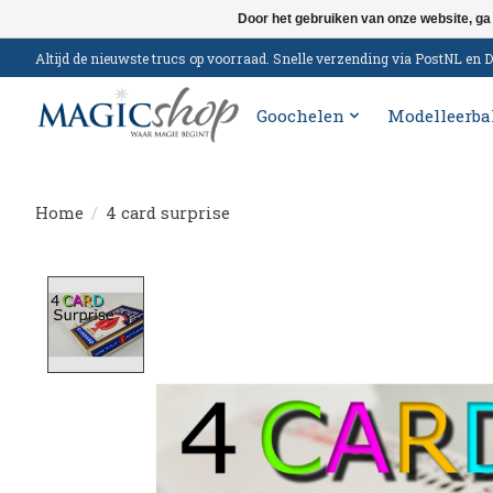
Door het gebruiken van onze website, ga
Altijd de nieuwste trucs op voorraad. Snelle verzending via PostNL e
Goochelen
Modelleerba
Home
/
4 card surprise
Product image slideshow Items