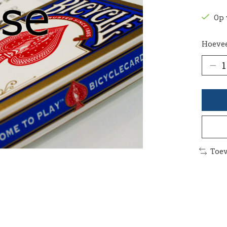
Op 
Hoevee
Toev