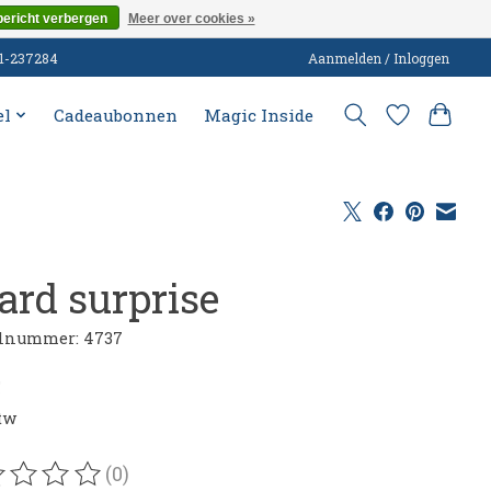
bericht verbergen
Meer over cookies »
51-237284
Aanmelden / Inloggen
el
Cadeaubonnen
Magic Inside
ard surprise
elnummer: 4737
5
btw
(0)
oordeling van dit product is
0
van de 5