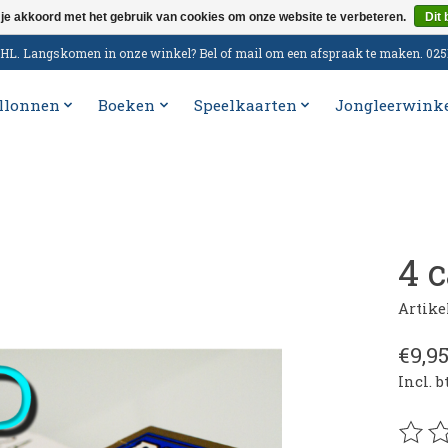
 je akkoord met het gebruik van cookies om onze website te verbeteren.
Dit 
n DHL. Langskomen in onze winkel? Bel of mail om een afspraak te maken. 02
llonnen
Boeken
Speelkaarten
Jongleerwink
4 c
Artik
€9,9
Incl. 
De be