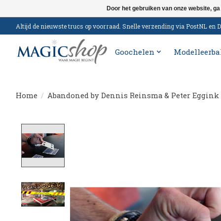
Door het gebruiken van onze website, ga
Altijd de nieuwste trucs op voorraad. Snelle verzending via PostNL e
Goochelen
Modelleerba
Home
/
Abandoned by Dennis Reinsma & Peter Eggink
Product image slideshow Items