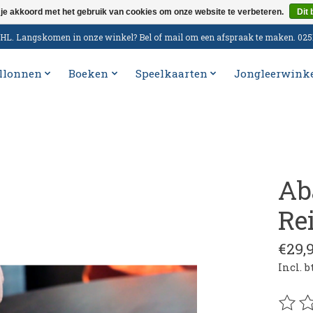
 je akkoord met het gebruik van cookies om onze website te verbeteren.
Dit 
n DHL. Langskomen in onze winkel? Bel of mail om een afspraak te maken. 02
llonnen
Boeken
Speelkaarten
Jongleerwink
Ab
Re
€29,
Incl. 
De be