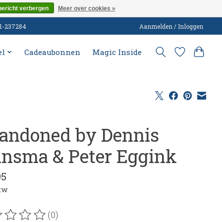
bericht verbergen
Meer over cookies »
51-237284
Aanmelden / Inloggen
el
Cadeaubonnen
Magic Inside
andoned by Dennis
insma & Peter Eggink
95
btw
(0)
oordeling van dit product is
0
van de 5