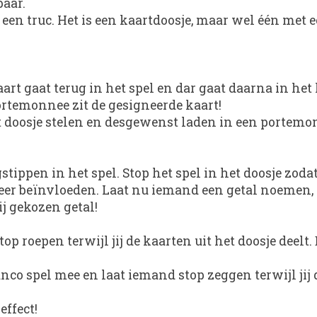
aar.
n truc. Het is een kaartdoosje, maar wel één met ee
t gaat terug in het spel en dar gaat daarna in het le
portemonnee zit de gesigneerde kaart!
 doosje stelen en desgewenst laden in een portemon
tippen in het spel. Stop het spel in het doosje zoda
r beïnvloeden. Laat nu iemand een getal noemen, 10
ij gekozen getal!
 roepen terwijl jij de kaarten uit het doosje deelt. D
nco spel mee en laat iemand stop zeggen terwijl jij 
effect!