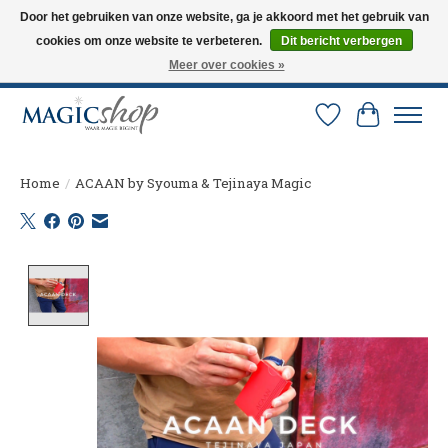
Door het gebruiken van onze website, ga je akkoord met het gebruik van
cookies om onze website te verbeteren.
Dit bericht verbergen
Altijd de nieuwste trucs op voorraad. Snelle verzending via PostNL en DHL.
Langskomen in onze winkel? Bel of mail om een afspraak te maken. 0251-
Meer over cookies »
237284
Verlanglijst
Winkelw
Home
/
ACAAN by Syouma & Tejinaya Magic
Product image slideshow Items