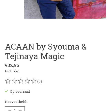
ACAAN by Syouma &
Tejinaya Magic
€32,95
Incl. btw
(0)
De beoordeling van dit product is
0
van de 5
Op voorraad
Hoeveelheid: