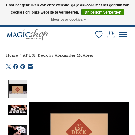
Door het gebruiken van onze website, ga je akkoord met het gebruik van
cookies om onze website te verbeteren.
Dit bericht verbergen
Altijd de nieuwste trucs op voorraad. Snelle verzending via PostNL en DHL.
Langskomen in onze winkel? Bel of mail om een afspraak te maken. 0251-
Meer over cookies »
237284
Verlanglijst
Winkelw
Home
/
AF ESP Deck by Alexander McAleer
Product image slideshow Items