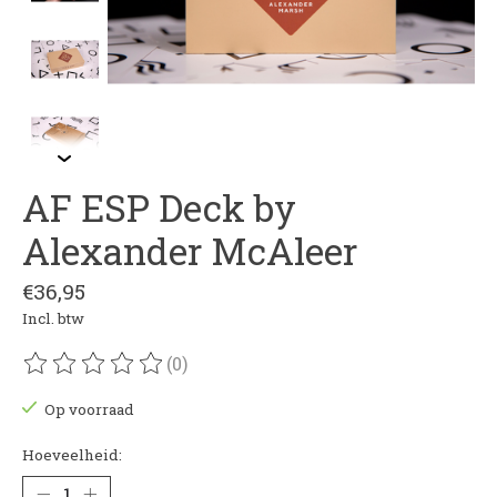
AF ESP Deck by
Alexander McAleer
€36,95
Incl. btw
(0)
De beoordeling van dit product is
0
van de 5
Op voorraad
Hoeveelheid: