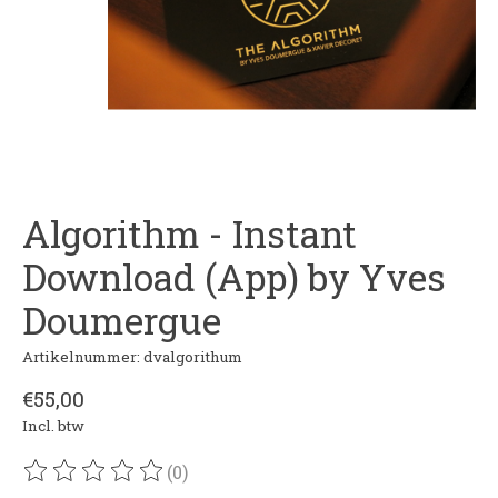
Algorithm - Instant
Download (App) by Yves
Doumergue
Artikelnummer: dvalgorithum
€55,00
Incl. btw
(0)
De beoordeling van dit product is
0
van de 5