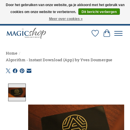
Door het gebruiken van onze website, ga je akkoord met het gebruik van
cookies om onze website te verbeteren.
Dit bericht verbergen
Altijd de nieuwste trucs op voorraad. Snelle verzending via PostNL en DHL.
Langskomen in onze winkel? Bel of mail om een afspraak te maken. 0251-
Meer over cookies »
237284
Verlanglijst
Winkelw
Home
/
Algorithm - Instant Download (App) by Yves Doumergue
Product image slideshow Items