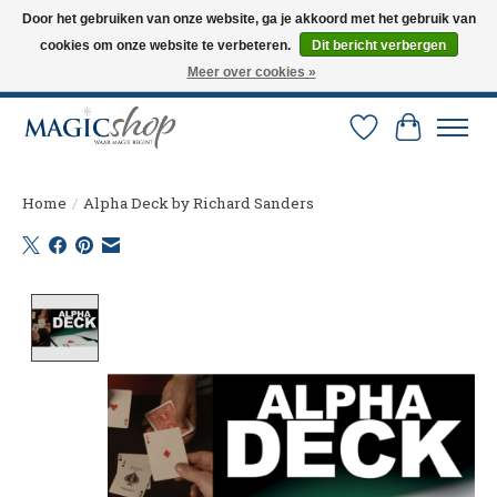
Door het gebruiken van onze website, ga je akkoord met het gebruik van
cookies om onze website te verbeteren.
Dit bericht verbergen
Altijd de nieuwste trucs op voorraad. Snelle verzending via PostNL en DHL.
Langskomen in onze winkel? Bel of mail om een afspraak te maken. 0251-
Meer over cookies »
237284
Verlanglijst
Winkelw
Home
/
Alpha Deck by Richard Sanders
Product image slideshow Items