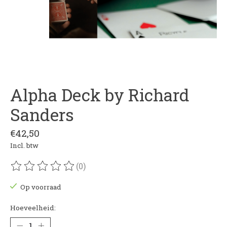
Alpha Deck by Richard
Sanders
€42,50
Incl. btw
(0)
De beoordeling van dit product is
0
van de 5
Op voorraad
Hoeveelheid: