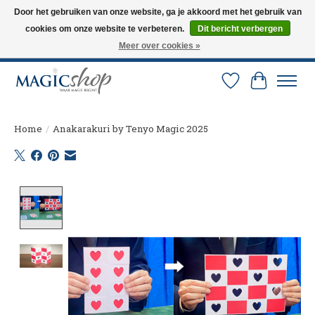
Door het gebruiken van onze website, ga je akkoord met het gebruik van
cookies om onze website te verbeteren.
Dit bericht verbergen
Altijd de nieuwste trucs op voorraad. Snelle verzending via PostNL en DHL.
Langskomen in onze winkel? Bel of mail om een afspraak te maken. 0251-
Meer over cookies »
237284
Verlanglijst
Winkelw
Home
/
Anakarakuri by Tenyo Magic 2025
Product image slideshow Items