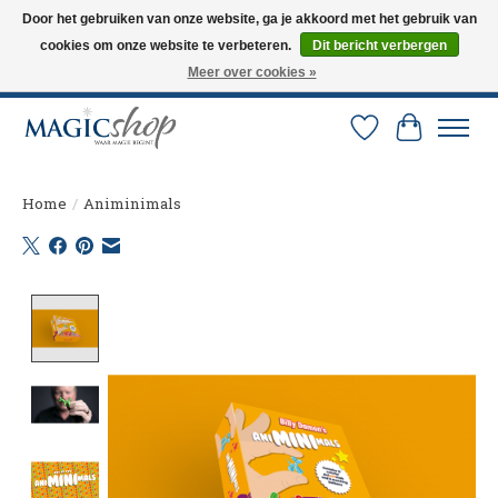
Door het gebruiken van onze website, ga je akkoord met het gebruik van
cookies om onze website te verbeteren.
Dit bericht verbergen
Altijd de nieuwste trucs op voorraad. Snelle verzending via PostNL en DHL.
Langskomen in onze winkel? Bel of mail om een afspraak te maken. 0251-
Meer over cookies »
237284
Verlanglijst
Winkelw
Home
/
Animinimals
Product image slideshow Items