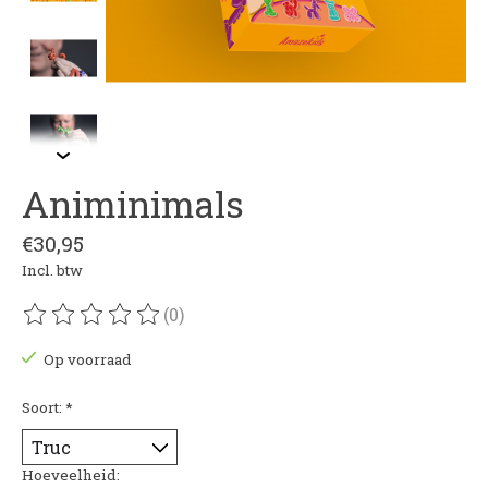
Animinimals
€30,95
Incl. btw
(0)
De beoordeling van dit product is
0
van de 5
Op voorraad
Soort:
*
Hoeveelheid: