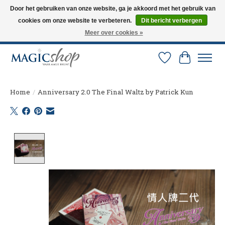
Door het gebruiken van onze website, ga je akkoord met het gebruik van
cookies om onze website te verbeteren.
Dit bericht verbergen
Altijd de nieuwste trucs op voorraad. Snelle verzending via PostNL en DHL.
Langskomen in onze winkel? Bel of mail om een afspraak te maken. 0251-
Meer over cookies »
237284
Verlanglijst
Winkelw
Home
/
Anniversary 2.0 The Final Waltz by Patrick Kun
Product image slideshow Items