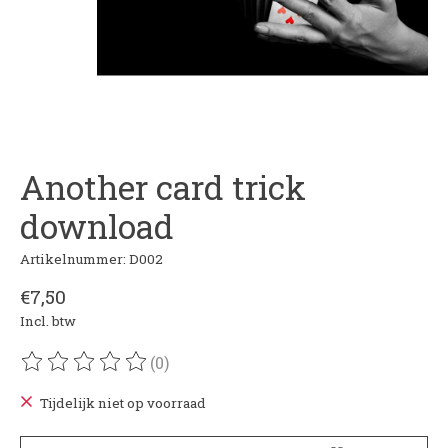
Another card trick
download
Artikelnummer: D002
€7,50
Incl. btw
(0)
De beoordeling van dit product is
0
van de 5
Tijdelijk niet op voorraad