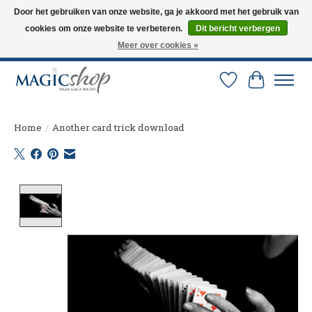
Door het gebruiken van onze website, ga je akkoord met het gebruik van
cookies om onze website te verbeteren.
Dit bericht verbergen
Altijd de nieuwste trucs op voorraad. Snelle verzending via PostNL en DHL.
Langskomen in onze winkel? Bel of mail om een afspraak te maken. 0251-
Meer over cookies »
237284
Verlanglijst
Winkelw
Home
/
Another card trick download
Product image slideshow Items