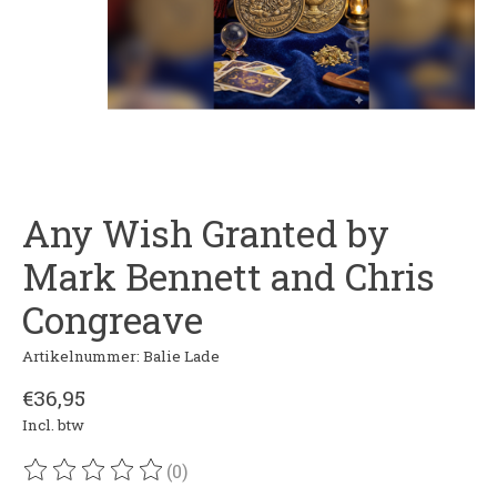
Any Wish Granted by
Mark Bennett and Chris
Congreave
Artikelnummer: Balie Lade
€36,95
Incl. btw
(0)
De beoordeling van dit product is
0
van de 5