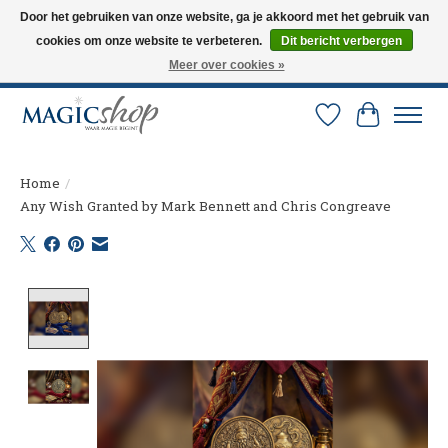
Door het gebruiken van onze website, ga je akkoord met het gebruik van
cookies om onze website te verbeteren.
Dit bericht verbergen
Altijd de nieuwste trucs op voorraad. Snelle verzending via PostNL en DHL.
Langskomen in onze winkel? Bel of mail om een afspraak te maken. 0251-
Meer over cookies »
237284
Verlanglijst
Winkelw
Home
/
Any Wish Granted by Mark Bennett and Chris Congreave
Product image slideshow Items