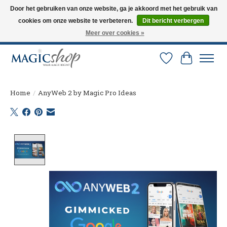
Door het gebruiken van onze website, ga je akkoord met het gebruik van
cookies om onze website te verbeteren.
Dit bericht verbergen
Altijd de nieuwste trucs op voorraad. Snelle verzending via PostNL en DHL.
Langskomen in onze winkel? Bel of mail om een afspraak te maken. 0251-
Meer over cookies »
237284
Verlanglijst
Winkelw
Home
/
AnyWeb 2 by Magic Pro Ideas
Product image slideshow Items